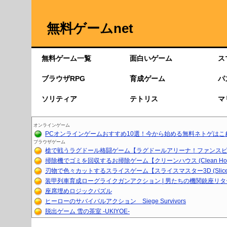
無料ゲームnet
無料ゲーム一覧
面白いゲーム
ス
ブラウザRPG
育成ゲーム
パ
ソリティア
テトリス
マ
オンラインゲーム
PCオンラインゲームおすすめ10選！今から始める無料ネトゲはこ
ブラウザゲーム
槍で戦うラグドール格闘ゲーム【ラグドールアリーナ！ファンスピア
掃除機でゴミを回収するお掃除ゲーム【クリーンハウス (Clean Ho..
刃物で色々カットするスライスゲーム【スライスマスター3D (Slice.
装甲列車育成ローグライクガンアクション | 男たちの機関銃座リ
座席埋めロジックパズル
ヒーローのサバイバルアクション Siege Survivors
脱出ゲーム 雪の茶室 -UKIYOE-