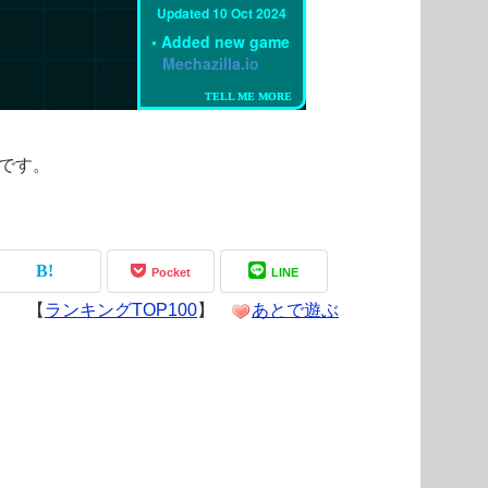
めです。
Pocket
LINE
【
ランキングTOP100
】
あとで遊ぶ