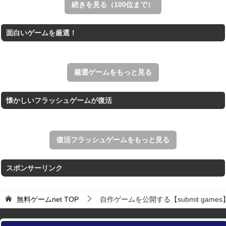
続きを見る（100位まで）
ホールio
面白いゲームを厳選！
ホールを巨大に育成する落とし穴ゲーム。
THE MERGEST KI...
王国を構築していく放置系のシミュレーションゲーム。
厳選ゲームをもっと見る
懐かしいフラッシュゲームが復活
復活フラッシュゲームをもっと見る
スポンサーリンク
無料ゲームnet
TOP
自作ゲームを公開する【submit games