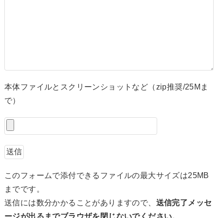
本体ファイルとスクリーンショットなど（zip推奨/25Mま
で）
このフィールドは空のままにしてください。
このフォームで添付できるファイルの最大サイズは25MB
までです。
送信には数分かかることがありますので、
送信完了メッセ
ージが出るまでブラウザを閉じないでください。