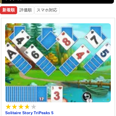
新着順
評価順
スマホ対応
Solitaire Story TriPeaks 5