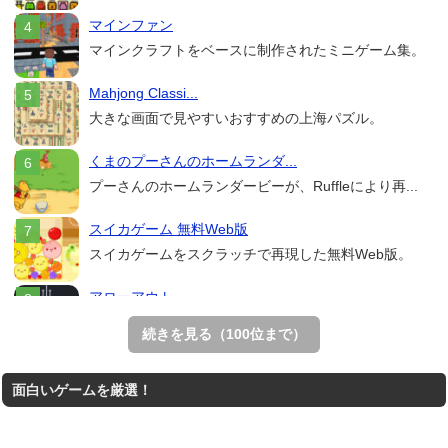
マインファン
マインクラフトをベースに制作されたミニゲーム集。
Mahjong Classi...
大きな画面で見やすいおすすめの上海パズル。
くまのプーさんのホームランダ...
プーさんのホームランダービーが、Ruffleにより再...
スイカゲーム 無料Web版
スイカゲームをスクラッチで再現した無料Web版。
アローアウト
すべての矢印を画面外へ導くパズルゲーム。
続きを見る（100位まで）
ホールio
面白いゲームを厳選！
ホールを巨大に育成する落とし穴ゲーム。
THE MERGEST KI...