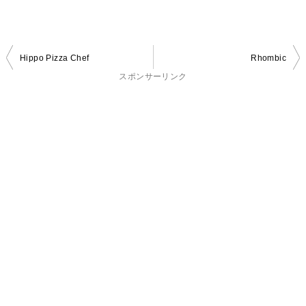
投
Hippo Pizza Chef
Rhombic
稿
スポンサーリンク
ナ
ビ
ゲ
ー
シ
ョ
ン