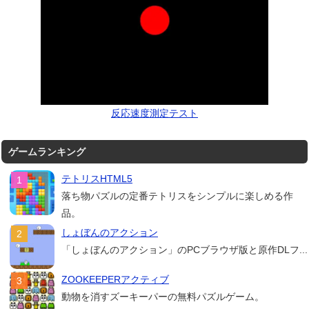
反応速度測定テスト
ゲームランキング
テトリスHTML5
落ち物パズルの定番テトリスをシンプルに楽しめる作
品。
しょぼんのアクション
「しょぼんのアクション」のPCブラウザ版と原作DLフ...
ZOOKEEPERアクティブ
動物を消すズーキーパーの無料パズルゲーム。