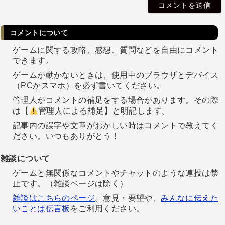
l
コメントについて
ゲームに関する攻略、感想、質問などを自由にコメント
できます。
ゲームが動かないときは、使用中のブラウザとデバイス
（PCかスマホ）を必ず書いてください。
管理人がコメントの補足をする場合があります。その際
は【
管理人による補足】と明記します。
記事内の誤字や文章がおかしい時はコメントで教えてく
ださい。いつもありがとう！
雑談について
ゲームと無関係なコメントやチャットのような連投は禁
止です。（雑談ページは除く）
雑談はこちらのページ
。意見・要望や、
みんなに伝えた
いことは伝言板
をご利用ください。