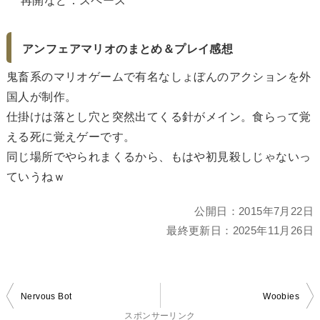
再開など：スペース
アンフェアマリオのまとめ＆プレイ感想
鬼畜系のマリオゲームで有名なしょぼんのアクションを外
国人が制作。
仕掛けは落とし穴と突然出てくる針がメイン。食らって覚
える死に覚えゲーです。
同じ場所でやられまくるから、もはや初見殺しじゃないっ
ていうねｗ
公開日：
2015年7月22日
最終更新日：
2025年11月26日
投
Nervous Bot
Woobies
稿
スポンサーリンク