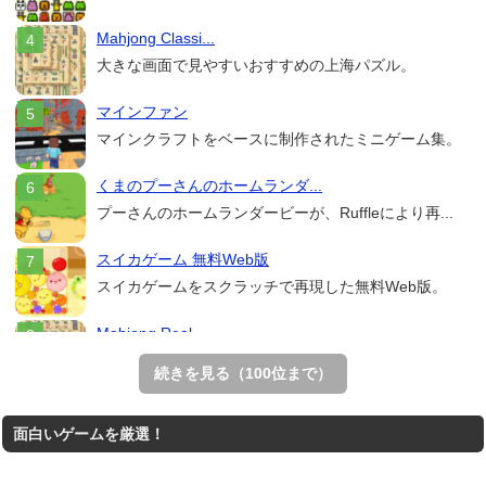
Mahjong Classi...
大きな画面で見やすいおすすめの上海パズル。
マインファン
マインクラフトをベースに制作されたミニゲーム集。
くまのプーさんのホームランダ...
プーさんのホームランダービーが、Ruffleにより再...
スイカゲーム 無料Web版
スイカゲームをスクラッチで再現した無料Web版。
Mahjong Real
リアルな麻雀牌を使う18種類の上海ゲーム。
続きを見る（100位まで）
THE MERGEST KI...
面白いゲームを厳選！
王国を構築していく放置系のシミュレーションゲーム。
アローアウト