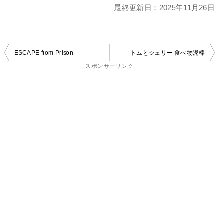
最終更新日：
2025年11月26日
投
ESCAPE from Prison
トムとジェリー 食べ物泥棒
稿
スポンサーリンク
ナ
ビ
ゲ
ー
シ
ョ
ン