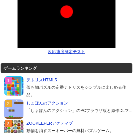
反応速度測定テスト
ゲームランキング
テトリスHTML5
落ち物パズルの定番テトリスをシンプルに楽しめる作
品。
しょぼんのアクション
「しょぼんのアクション」のPCブラウザ版と原作DLフ...
ZOOKEEPERアクティブ
動物を消すズーキーパーの無料パズルゲーム。