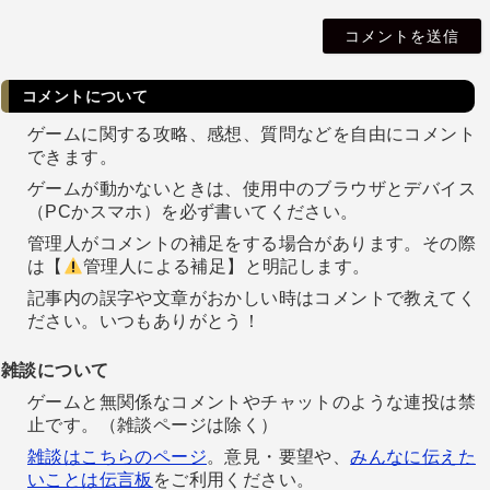
i
l
コメントについて
ゲームに関する攻略、感想、質問などを自由にコメント
できます。
ゲームが動かないときは、使用中のブラウザとデバイス
（PCかスマホ）を必ず書いてください。
管理人がコメントの補足をする場合があります。その際
は【
管理人による補足】と明記します。
記事内の誤字や文章がおかしい時はコメントで教えてく
ださい。いつもありがとう！
雑談について
ゲームと無関係なコメントやチャットのような連投は禁
止です。（雑談ページは除く）
雑談はこちらのページ
。意見・要望や、
みんなに伝えた
いことは伝言板
をご利用ください。