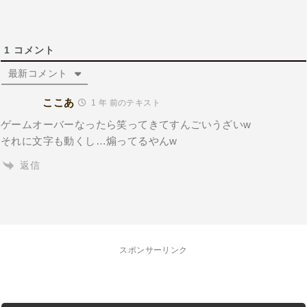
1
コメント
最新コメント
ここあ
1 年 前のテキスト
ゲームオーバーなったら笑ってきてすんごいうざいw
それに文字も動くし…煽ってるやんw
返信
スポンサーリンク