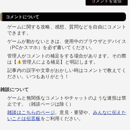
l
コメントについて
ゲームに関する攻略、感想、質問などを自由にコメント
できます。
ゲームが動かないときは、使用中のブラウザとデバイス
（PCかスマホ）を必ず書いてください。
管理人がコメントの補足をする場合があります。その際
は【
管理人による補足】と明記します。
記事内の誤字や文章がおかしい時はコメントで教えてく
ださい。いつもありがとう！
雑談について
ゲームと無関係なコメントやチャットのような連投は禁
止です。（雑談ページは除く）
雑談はこちらのページ
。意見・要望や、
みんなに伝えた
いことは伝言板
をご利用ください。