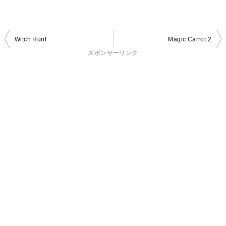
投
Witch Hunt
Magic Carrot 2
稿
スポンサーリンク
ナ
ビ
ゲ
ー
シ
ョ
ン