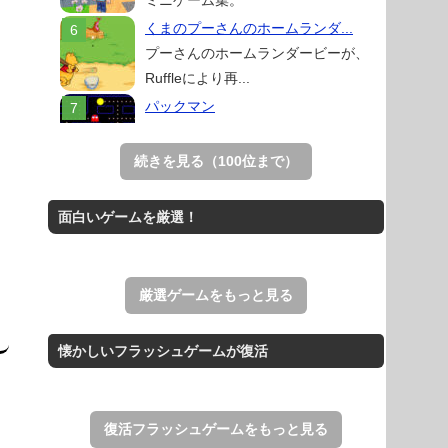
くまのプーさんのホームランダ...
プーさんのホームランダービーが、
Ruffleにより再...
パックマン
ナムコの名作ゲーム「パックマン」の
ブラウザゲーム。
続きを見る（100位まで）
スイカゲーム 無料Web版
スイカゲームをスクラッチで再現した
面白いゲームを厳選！
無料Web版。
Mahjong Real
リアルな麻雀牌を使う18種類の上海
厳選ゲームをもっと見る
ゲーム。
アローアウト
懐かしいフラッシュゲームが復活
すべての矢印を画面外へ導くパズルゲ
ーム。
復活フラッシュゲームをもっと見る