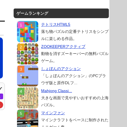
ゲームランキング
テトリスHTML5
落ち物パズルの定番テトリスをシンプ
ルに楽しめる作品。
ZOOKEEPERアクティブ
動物を消すズーキーパーの無料パズル
ゲーム。
しょぼんのアクション
「しょぼんのアクション」のPCブラ
ウザ版と原作DLフ...
グ
Mahjong Classi...
ム
大きな画面で見やすいおすすめの上海
パズル。
ム
マインファン
マインクラフトをベースに制作された
ミニゲーム集。