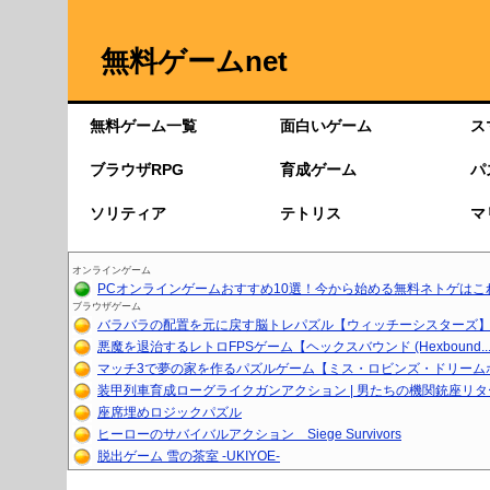
無料ゲームnet
無料ゲーム一覧
面白いゲーム
ス
ブラウザRPG
育成ゲーム
パ
ソリティア
テトリス
マ
オンラインゲーム
PCオンラインゲームおすすめ10選！今から始める無料ネトゲはこ
ブラウザゲーム
バラバラの配置を元に戻す脳トレパズル【ウィッチーシスターズ】【
悪魔を退治するレトロFPSゲーム【ヘックスバウンド (Hexbound..
マッチ3で夢の家を作るパズルゲーム【ミス・ロビンズ・ドリーム
装甲列車育成ローグライクガンアクション | 男たちの機関銃座リ
座席埋めロジックパズル
ヒーローのサバイバルアクション Siege Survivors
脱出ゲーム 雪の茶室 -UKIYOE-