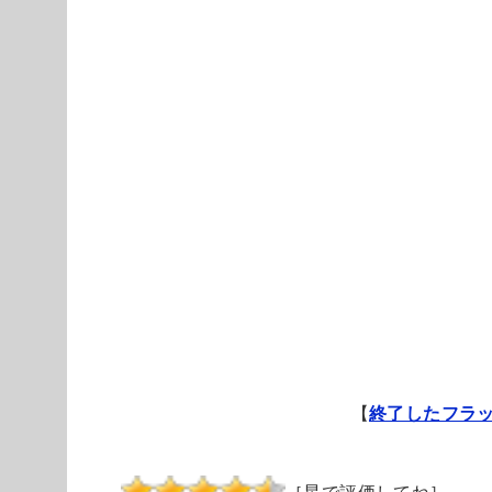
【
終了したフラ