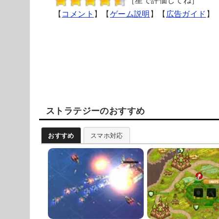
［星で評価してね］
【
コメント
】【
ゲーム説明
】【
広告ガイド
】
ストラテジーのおすすめ
おすすめ
スマホ対応