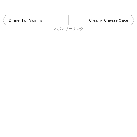
投
Dinner For Mommy
Creamy Cheese Cake
稿
スポンサーリンク
ナ
ビ
ゲ
ー
シ
ョ
ン