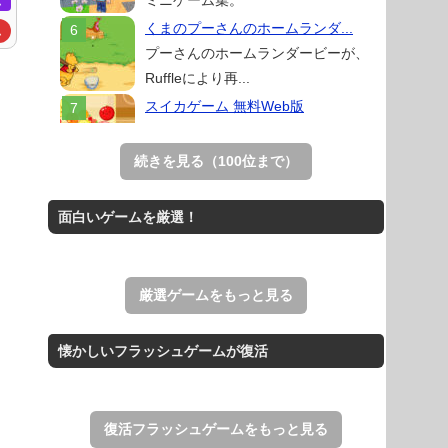
ミニゲーム集。
ム
くまのプーさんのホームランダ...
ム
プーさんのホームランダービーが、
Ruffleにより再...
スイカゲーム 無料Web版
スイカゲームをスクラッチで再現した
無料Web版。
続きを見る（100位まで）
Mahjong Real
リアルな麻雀牌を使う18種類の上海
面白いゲームを厳選！
ゲーム。
THE MERGEST KI...
王国を構築していく放置系のシミュレ
厳選ゲームをもっと見る
ーションゲーム。
アローアウト
懐かしいフラッシュゲームが復活
すべての矢印を画面外へ導くパズルゲ
ーム。
復活フラッシュゲームをもっと見る