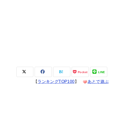
Pocket
LINE
【
ランキングTOP100
】
あとで遊ぶ