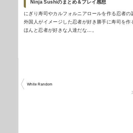
Ninja Sushiのまとめ＆プレイ感想
にぎり寿司やカルフォルニアロールを作る忍者の
外国人がイメージした忍者が好き勝手に寿司を作
ほんと忍者が好きな人達だな…。
投
White Random
稿
ナ
ビ
ゲ
ー