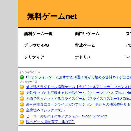
無料ゲームnet
無料ゲーム一覧
面白いゲーム
ス
ブラウザRPG
育成ゲーム
パ
ソリティア
テトリス
マ
オンラインゲーム
PCオンラインゲームおすすめ10選！今から始める無料ネトゲはこ
ブラウザゲーム
槍で戦うラグドール格闘ゲーム【ラグドールアリーナ！ファンスピア
掃除機でゴミを回収するお掃除ゲーム【クリーンハウス (Clean Ho..
刃物で色々カットするスライスゲーム【スライスマスター3D (Slice.
装甲列車育成ローグライクガンアクション | 男たちの機関銃座リ
座席埋めロジックパズル
ヒーローのサバイバルアクション Siege Survivors
脱出ゲーム 雪の茶室 -UKIYOE-