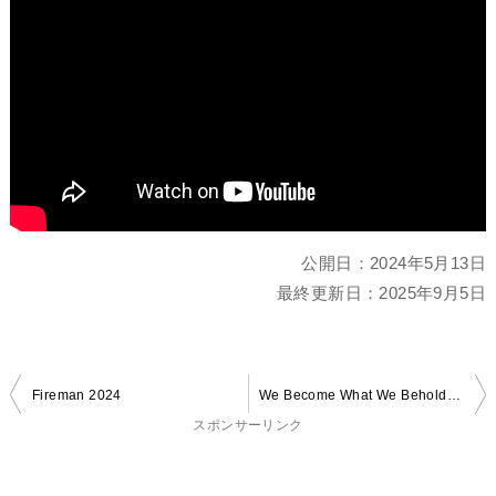
公開日：
2024年5月13日
最終更新日：
2025年9月5日
投
Fireman 2024
We Become What We Behold(日本語版)
稿
スポンサーリンク
ナ
ビ