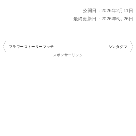
公開日：
2026年2月11日
最終更新日：
2026年6月26日
投
フラワーストーリーマッチ
シンタグマ
稿
スポンサーリンク
ナ
ビ
ゲ
ー
シ
ョ
ン