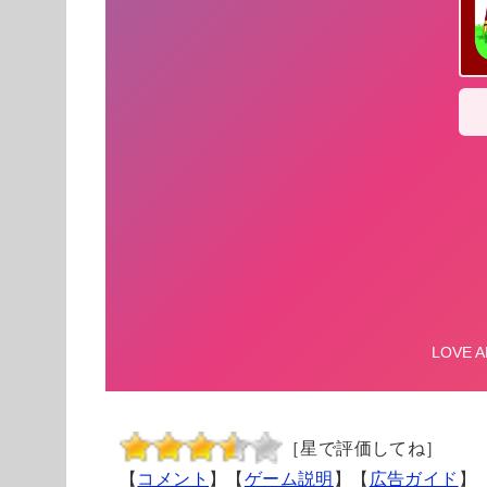
［星で評価してね］
【
コメント
】【
ゲーム説明
】【
広告ガイド
】