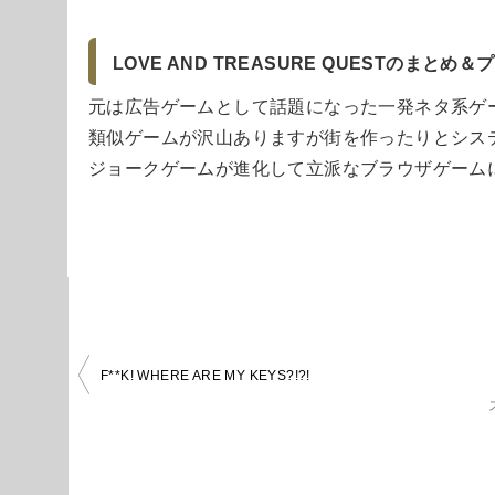
LOVE AND TREASURE QUESTのまとめ
元は広告ゲームとして話題になった一発ネタ系ゲ
類似ゲームが沢山ありますが街を作ったりとシス
ジョークゲームが進化して立派なブラウザゲーム
投
F**K! WHERE ARE MY KEYS?!?!
稿
ナ
ビ