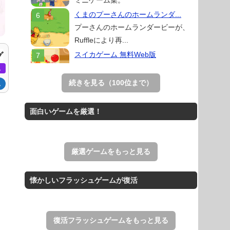
ミニゲーム集。
くまのプーさんのホームランダ...
プーさんのホームランダービーが、
Ruffleにより再...
スイカゲーム 無料Web版
グ
スイカゲームをスクラッチで再現した
ム
無料Web版。
続きを見る（100位まで）
ム
Mahjong Real
リアルな麻雀牌を使う18種類の上海
面白いゲームを厳選！
ゲーム。
THE MERGEST KI...
王国を構築していく放置系のシミュレ
厳選ゲームをもっと見る
ーションゲーム。
アローアウト
懐かしいフラッシュゲームが復活
すべての矢印を画面外へ導くパズルゲ
ーム。
復活フラッシュゲームをもっと見る