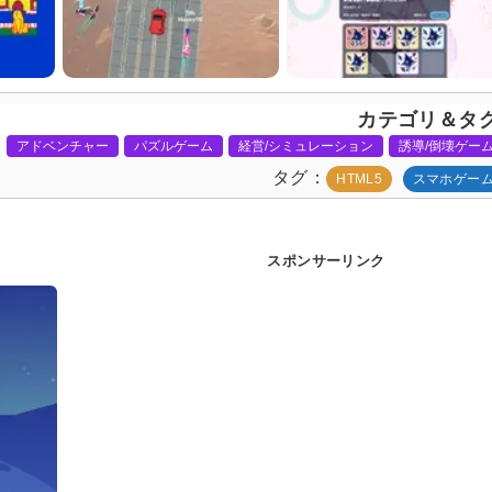
カテゴリ＆タ
アドベンチャー
パズルゲーム
経営/シミュレーション
誘導/倒壊ゲー
タグ
HTML5
スマホゲー
スポンサーリンク