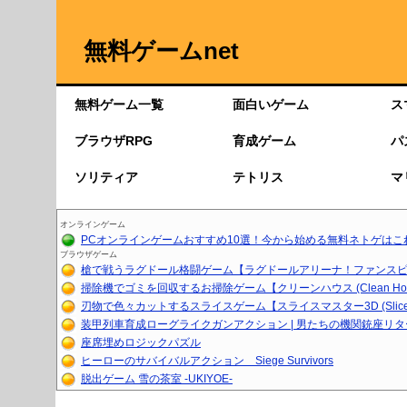
無料ゲームnet
無料ゲーム一覧
面白いゲーム
ス
ブラウザRPG
育成ゲーム
パ
ソリティア
テトリス
マ
オンラインゲーム
PCオンラインゲームおすすめ10選！今から始める無料ネトゲはこ
ブラウザゲーム
槍で戦うラグドール格闘ゲーム【ラグドールアリーナ！ファンスピア
掃除機でゴミを回収するお掃除ゲーム【クリーンハウス (Clean Ho..
刃物で色々カットするスライスゲーム【スライスマスター3D (Slice.
装甲列車育成ローグライクガンアクション | 男たちの機関銃座リ
座席埋めロジックパズル
ヒーローのサバイバルアクション Siege Survivors
脱出ゲーム 雪の茶室 -UKIYOE-