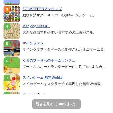
ZOOKEEPERアクティブ
動物を消すズーキーパーの無料パズルゲーム。
Mahjong Classi...
大きな画面で見やすいおすすめの上海パズル。
マインファン
マインクラフトをベースに制作されたミニゲーム集。
くまのプーさんのホームランダ...
プーさんのホームランダービーが、Ruffleにより再...
スイカゲーム 無料Web版
スイカゲームをスクラッチで再現した無料Web版。
Mahjong Real
リアルな麻雀牌を使う18種類の上海ゲーム。
続きを見る（100位まで）
THE MERGEST KI...