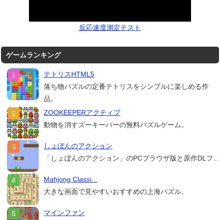
反応速度測定テスト
ゲームランキング
テトリスHTML5
落ち物パズルの定番テトリスをシンプルに楽しめる作
品。
ZOOKEEPERアクティブ
動物を消すズーキーパーの無料パズルゲーム。
しょぼんのアクション
「しょぼんのアクション」のPCブラウザ版と原作DLフ...
Mahjong Classi...
大きな画面で見やすいおすすめの上海パズル。
マインファン