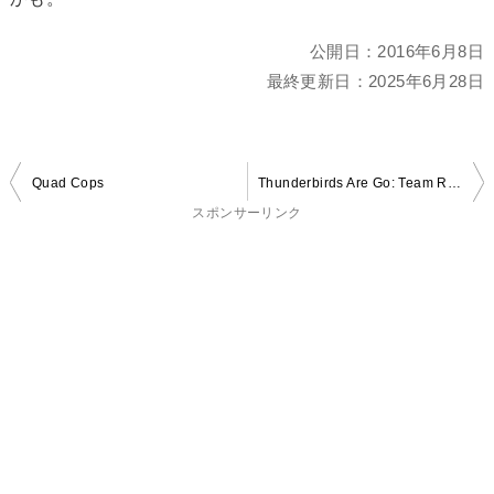
公開日：
2016年6月8日
最終更新日：
2025年6月28日
投
Quad Cops
Thunderbirds Are Go: Team Rush
稿
スポンサーリンク
ナ
ビ
ゲ
ー
シ
ョ
ン