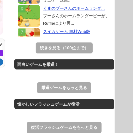
ミニゲーム集。
くまのプーさんのホームランダ...
プーさんのホームランダービーが、
Ruffleにより再...
スイカゲーム 無料Web版
スイカゲームをスクラッチで再現した
グ
無料Web版。
続きを見る（100位まで）
ー
Mahjong Real
リアルな麻雀牌を使う18種類の上海
ロ
面白いゲームを厳選！
ゲーム。
THE MERGEST KI...
王国を構築していく放置系のシミュレ
厳選ゲームをもっと見る
ーションゲーム。
アローアウト
懐かしいフラッシュゲームが復活
すべての矢印を画面外へ導くパズルゲ
ーム。
復活フラッシュゲームをもっと見る