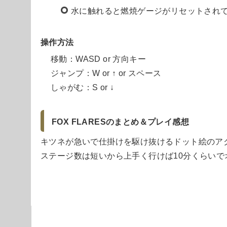
水に触れると燃焼ゲージがリセットされ
操作方法
移動：WASD or 方向キー
ジャンプ：W or ↑ or スペース
しゃがむ：S or ↓
FOX FLARESのまとめ＆プレイ感想
キツネが急いで仕掛けを駆け抜けるドット絵のア
ステージ数は短いから上手く行けば10分くらいで