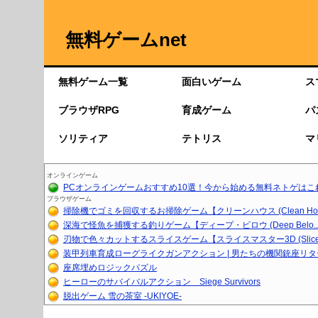
無料ゲームnet
無料ゲーム一覧
面白いゲーム
ス
ブラウザRPG
育成ゲーム
パ
ソリティア
テトリス
マ
オンラインゲーム
PCオンラインゲームおすすめ10選！今から始める無料ネトゲはこ
ブラウザゲーム
掃除機でゴミを回収するお掃除ゲーム【クリーンハウス (Clean Ho..
深海で怪魚を捕獲する釣りゲーム【ディープ・ビロウ (Deep Belo..
刃物で色々カットするスライスゲーム【スライスマスター3D (Slice.
装甲列車育成ローグライクガンアクション | 男たちの機関銃座リ
座席埋めロジックパズル
ヒーローのサバイバルアクション Siege Survivors
脱出ゲーム 雪の茶室 -UKIYOE-