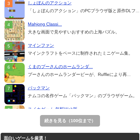
しょぼんのアクション
「しょぼんのアクション」のPCブラウザ版と原作DLフ...
Mahjong Classi...
大きな画面で見やすいおすすめの上海パズル。
マインファン
マインクラフトをベースに制作されたミニゲーム集。
くまのプーさんのホームランダ...
プーさんのホームランダービーが、Ruffleにより再...
パックマン
ナムコの名作ゲーム「パックマン」のブラウザゲーム。
スイカゲーム 無料Web版
スイカゲームをスクラッチで再現した無料Web版。
続きを見る（100位まで）
Mahjong Real
面白いゲームを厳選！
リアルな麻雀牌を使う18種類の上海ゲーム。