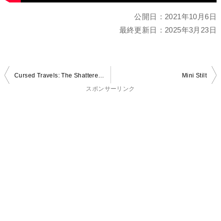
公開日：
2021年10月6日
最終更新日：
2025年3月23日
投
Cursed Travels: The Shattered Labyrinth
Mini Stilt
稿
スポンサーリンク
ナ
ビ
ゲ
ー
シ
ョ
ン