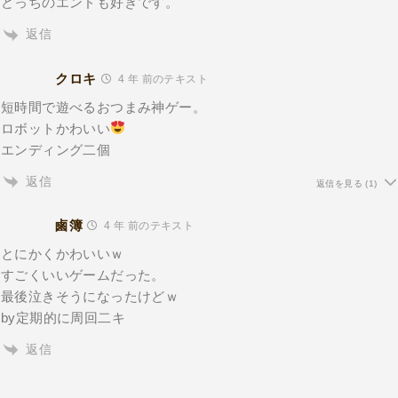
どっちのエンドも好きです。
返信
クロキ
4 年 前のテキスト
短時間で遊べるおつまみ神ゲー。
ロボットかわいい
エンディング二個
返信
返信を見る
(1)
鹵簿
4 年 前のテキスト
とにかくかわいいｗ
すごくいいゲームだった。
最後泣きそうになったけどｗ
by定期的に周回二キ
返信