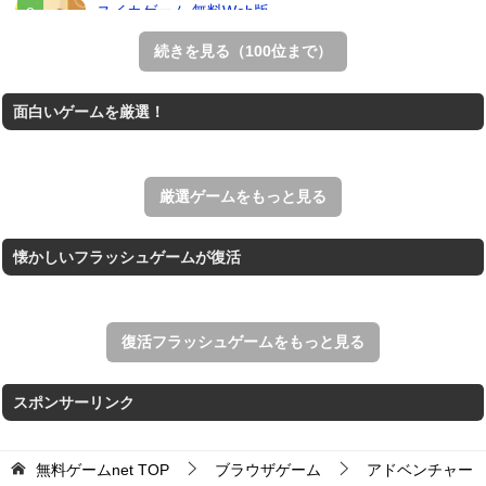
スイカゲーム 無料Web版
スイカゲームをスクラッチで再現した無料Web版。
続きを見る（100位まで）
THE MERGEST KI...
面白いゲームを厳選！
王国を構築していく放置系のシミュレーションゲーム。
アローアウト
すべての矢印を画面外へ導くパズルゲーム。
厳選ゲームをもっと見る
懐かしいフラッシュゲームが復活
復活フラッシュゲームをもっと見る
スポンサーリンク
無料ゲームnet
TOP
ブラウザゲーム
アドベンチャー