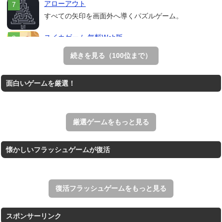
アローアウト
すべての矢印を画面外へ導くパズルゲーム。
スイカゲーム 無料Web版
スイカゲームをスクラッチで再現した無料Web版。
続きを見る（100位まで）
ホールio
面白いゲームを厳選！
ホールを巨大に育成する落とし穴ゲーム。
Mahjong Time
制限時間内のクリアとハイスコアを目指す上海ゲーム。
厳選ゲームをもっと見る
懐かしいフラッシュゲームが復活
復活フラッシュゲームをもっと見る
スポンサーリンク