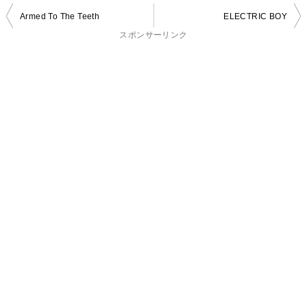
投
Armed To The Teeth
ELECTRIC BOY
稿
スポンサーリンク
ナ
ビ
ゲ
ー
シ
ョ
ン