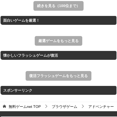
フルーツを2つで合体させるマージパズル。
続きを見る（100位まで）
アローアウト
面白いゲームを厳選！
すべての矢印を画面外へ導くパズルゲーム。
パックマン
ナムコの名作ゲーム「パックマン」のブラウザゲーム。
厳選ゲームをもっと見る
懐かしいフラッシュゲームが復活
復活フラッシュゲームをもっと見る
スポンサーリンク
無料ゲームnet
TOP
ブラウザゲーム
アドベンチャー