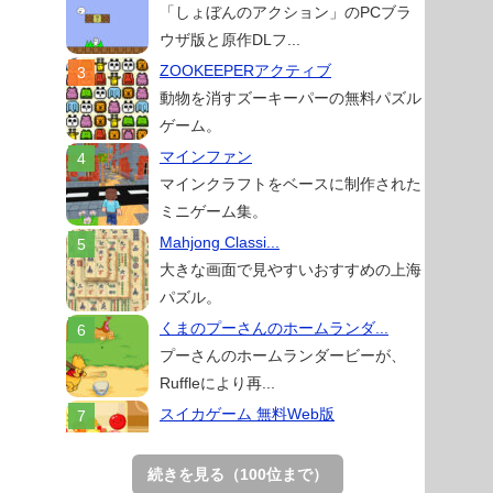
「しょぼんのアクション」のPCブラ
ウザ版と原作DLフ...
ZOOKEEPERアクティブ
動物を消すズーキーパーの無料パズル
ゲーム。
マインファン
マインクラフトをベースに制作された
ミニゲーム集。
Mahjong Classi...
大きな画面で見やすいおすすめの上海
パズル。
くまのプーさんのホームランダ...
プーさんのホームランダービーが、
Ruffleにより再...
スイカゲーム 無料Web版
スイカゲームをスクラッチで再現した
無料Web版。
続きを見る（100位まで）