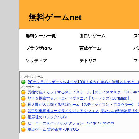
無料ゲームnet
無料ゲーム一覧
面白いゲーム
ス
ブラウザRPG
育成ゲーム
パ
ソリティア
テトリス
マ
オンラインゲーム
PCオンラインゲームおすすめ10選！今から始める無料ネトゲはこ
ブラウザゲーム
刃物で色々カットするスライスゲーム【スライスマスター3D (Slice.
地下を探索するメトロイドヴァニア【カーテンズ (Curtains)】
棒人間が大乱闘する格闘ゲーム【スティックマン・ブロウラー】【育
装甲列車育成ローグライクガンアクション | 男たちの機関銃座リ
座席埋めロジックパズル
ヒーローのサバイバルアクション Siege Survivors
脱出ゲーム 雪の茶室 -UKIYOE-