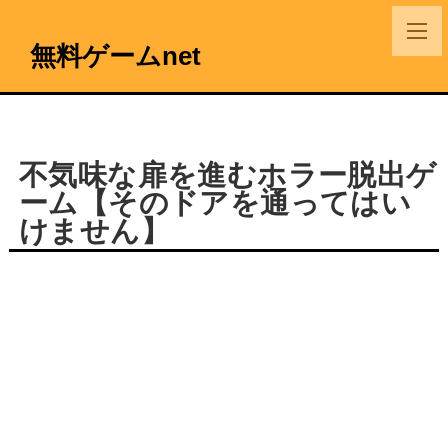
無料ゲームnet
不気味な扉を進むホラー脱出ゲ
ーム【そのドアを通ってはい
けません】