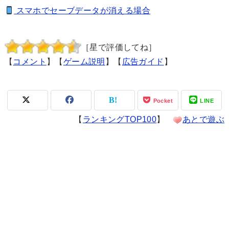
スマホでセーブデータが消える場合
［星で評価してね］
【
コメント
】【
ゲーム説明
】【
広告ガイド
】
Pocket
LINE
【
ランキングTOP100
】
あとで遊ぶ