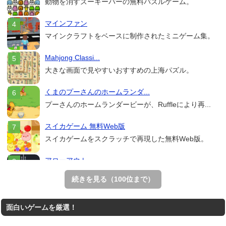
動物を消すズーキーパーの無料パズルゲーム。
マインファン
マインクラフトをベースに制作されたミニゲーム集。
Mahjong Classi...
大きな画面で見やすいおすすめの上海パズル。
くまのプーさんのホームランダ...
プーさんのホームランダービーが、Ruffleにより再...
スイカゲーム 無料Web版
スイカゲームをスクラッチで再現した無料Web版。
アローアウト
すべての矢印を画面外へ導くパズルゲーム。
続きを見る（100位まで）
ホールio
面白いゲームを厳選！
ホールを巨大に育成する落とし穴ゲーム。