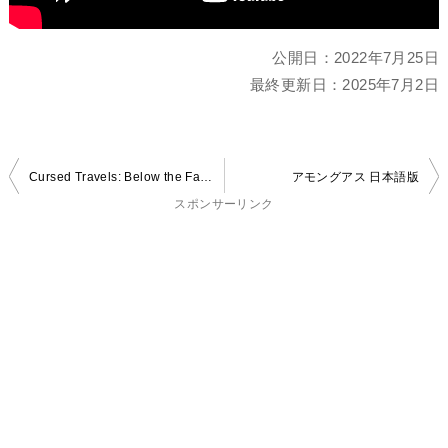
公開日：
2022年7月25日
最終更新日：
2025年7月2日
投
Cursed Travels: Below the Factory
アモングアス 日本語版
稿
スポンサーリンク
ナ
ビ
ゲ
ー
シ
ョ
ン