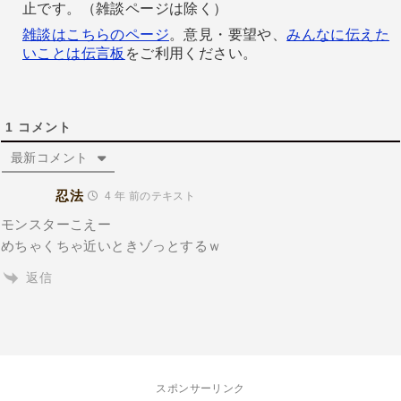
止です。（雑談ページは除く）
雑談はこちらのページ
。意見・要望や、
みんなに伝えた
いことは伝言板
をご利用ください。
1
コメント
最新コメント
忍法
4 年 前のテキスト
モンスターこえー
めちゃくちゃ近いときゾっとするｗ
返信
スポンサーリンク