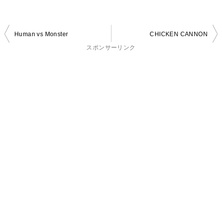
投
Human vs Monster
CHICKEN CANNON
稿
スポンサーリンク
ナ
ビ
ゲ
ー
シ
ョ
ン