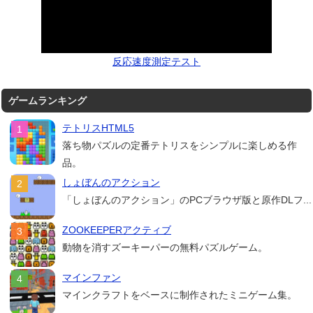
反応速度測定テスト
ゲームランキング
テトリスHTML5
落ち物パズルの定番テトリスをシンプルに楽しめる作
品。
しょぼんのアクション
「しょぼんのアクション」のPCブラウザ版と原作DLフ...
ZOOKEEPERアクティブ
動物を消すズーキーパーの無料パズルゲーム。
マインファン
マインクラフトをベースに制作されたミニゲーム集。