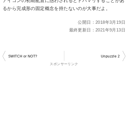
アイコンの初期配置に惑わされるとドハマリすることがあ
るから完成形の固定概念を持たないのが大事だよ。
公開日：
2018年3月19日
最終更新日：
2021年9月13日
投
SWITCH or NOT?
Unpuzzle 2
稿
スポンサーリンク
ナ
ビ
ゲ
ー
シ
ョ
ン