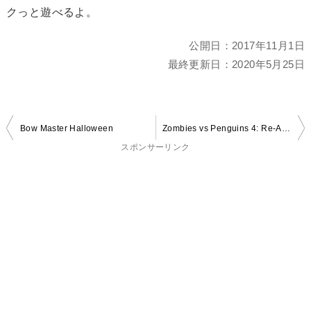
クっと遊べるよ。
公開日：
2017年11月1日
最終更新日：
2020年5月25日
投
Bow Master Halloween
Zombies vs Penguins 4: Re-Annihilation
稿
スポンサーリンク
ナ
ビ
ゲ
ー
シ
ョ
ン