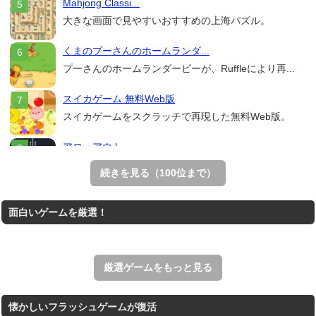
Mahjong Classi...
大きな画面で見やすいおすすめの上海パズル。
くまのプーさんのホームランダ...
プーさんのホームランダービーが、Ruffleにより再...
スイカゲーム 無料Web版
スイカゲームをスクラッチで再現した無料Web版。
アローアウト
すべての矢印を画面外へ導くパズルゲーム。
続きを見る（100位まで）
ホールio
面白いゲームを厳選！
ホールを巨大に育成する落とし穴ゲーム。
THE MERGEST KI...
王国を構築していく放置系のシミュレーションゲーム。
厳選ゲームをもっと見る
懐かしいフラッシュゲームが復活