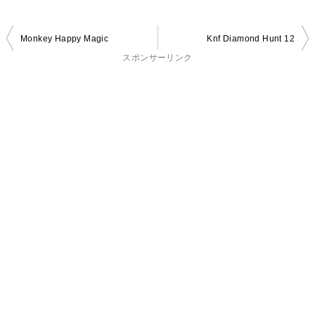
投
Monkey Happy Magic
Knf Diamond Hunt 12
稿
スポンサーリンク
ナ
ビ
ゲ
ー
シ
ョ
ン