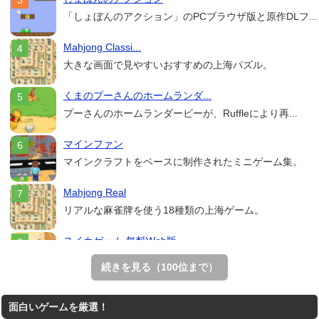
「しょぼんのアクション」のPCブラウザ版と原作DLフ...
Mahjong Classi...
大きな画面で見やすいおすすめの上海パズル。
くまのプーさんのホームランダ...
プーさんのホームランダービーが、Ruffleにより再...
マインファン
マインクラフトをベースに制作されたミニゲーム集。
Mahjong Real
リアルな麻雀牌を使う18種類の上海ゲーム。
スイカゲーム 無料Web版
スイカゲームをスクラッチで再現した無料Web版。
続きを見る（100位まで）
THE MERGEST KI...
面白いゲームを厳選！
王国を構築していく放置系のシミュレーションゲーム。