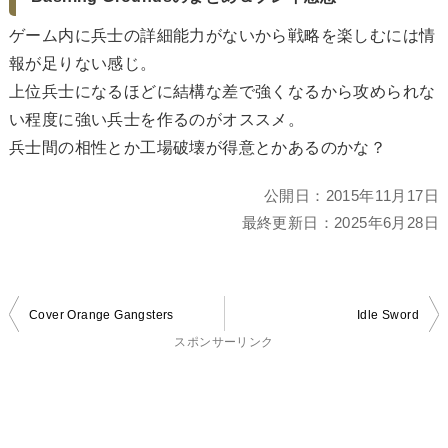
ゲーム内に兵士の詳細能力がないから戦略を楽しむには情
報が足りない感じ。
上位兵士になるほどに結構な差で強くなるから攻められな
い程度に強い兵士を作るのがオススメ。
兵士間の相性とか工場破壊が得意とかあるのかな？
公開日：
2015年11月17日
最終更新日：
2025年6月28日
投
Cover Orange Gangsters
Idle Sword
稿
スポンサーリンク
ナ
ビ
ゲ