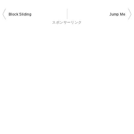
投
Block Sliding
Jump Me
稿
スポンサーリンク
ナ
ビ
ゲ
ー
シ
ョ
ン