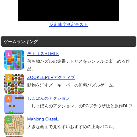
反応速度測定テスト
ゲームランキング
テトリスHTML5
落ち物パズルの定番テトリスをシンプルに楽しめる作
品。
ZOOKEEPERアクティブ
動物を消すズーキーパーの無料パズルゲーム。
しょぼんのアクション
「しょぼんのアクション」のPCブラウザ版と原作DLフ...
Mahjong Classi...
大きな画面で見やすいおすすめの上海パズル。