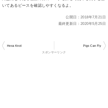
いてあるピースを確認しやすくなるよ。
公開日：
2018年7月21日
最終更新日：
2020年5月25日
投
Hexa Knot
Pigs Can Fly
稿
スポンサーリンク
ナ
ビ
ゲ
ー
シ
ョ
ン