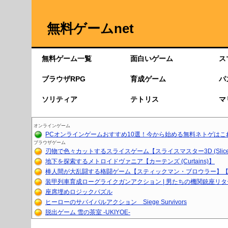
無料ゲームnet
無料ゲーム一覧
面白いゲーム
ス
ブラウザRPG
育成ゲーム
パ
ソリティア
テトリス
マ
オンラインゲーム
PCオンラインゲームおすすめ10選！今から始める無料ネトゲはこ
ブラウザゲーム
刃物で色々カットするスライスゲーム【スライスマスター3D (Slice.
地下を探索するメトロイドヴァニア【カーテンズ (Curtains)】
棒人間が大乱闘する格闘ゲーム【スティックマン・ブロウラー】【育
装甲列車育成ローグライクガンアクション | 男たちの機関銃座リ
座席埋めロジックパズル
ヒーローのサバイバルアクション Siege Survivors
脱出ゲーム 雪の茶室 -UKIYOE-