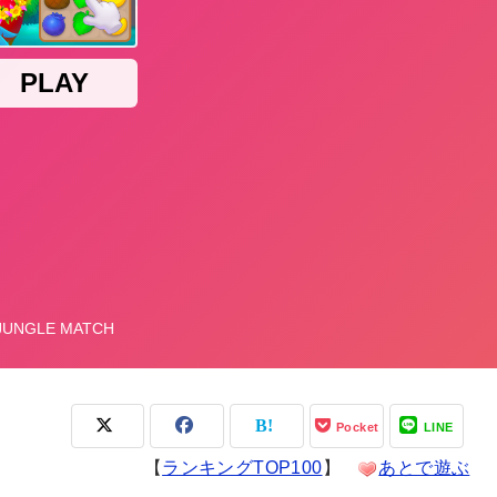
Pocket
LINE
【
ランキングTOP100
】
あとで遊ぶ