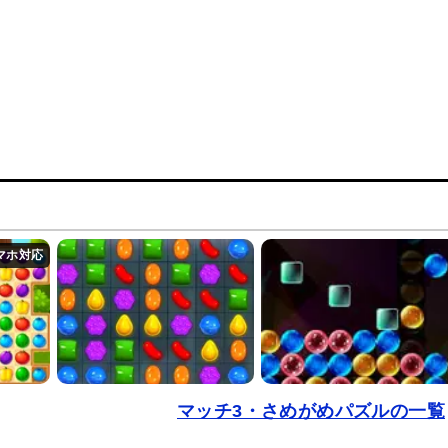
！
マッチ3・さめがめパズルの一覧