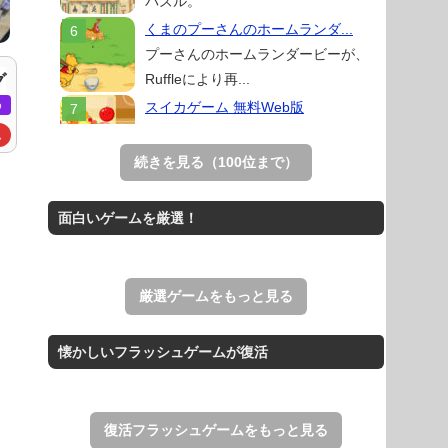
パズル。
くまのプーさんのホームランダ...
プーさんのホームランダービーが、
Ruffleにより再...
グ
め
スイカゲーム 無料Web版
スイカゲームをスクラッチで再現した
ム
無料Web版。
続きを見る（100位まで）
アローアウト
すべての矢印を画面外へ導くパズルゲ
面白いゲームを厳選！
ーム。
ホールio
ホールを巨大に育成する落とし穴ゲー
厳選ゲームをもっと見る
ム。
THE MERGEST KI...
懐かしいフラッシュゲームが復活
王国を構築していく放置系のシミュレ
ーションゲーム。
復活フラッシュゲームをもっと見る