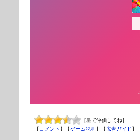
［星で評価してね］
【
コメント
】【
ゲーム説明
】【
広告ガイド
】