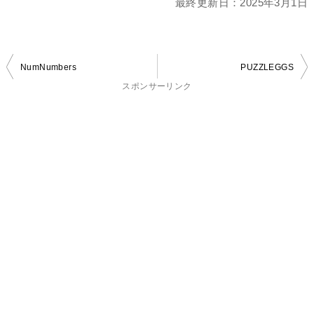
最終更新日：
2025年3月1日
投
NumNumbers
PUZZLEGGS
稿
スポンサーリンク
ナ
ビ
ゲ
ー
シ
ョ
ン