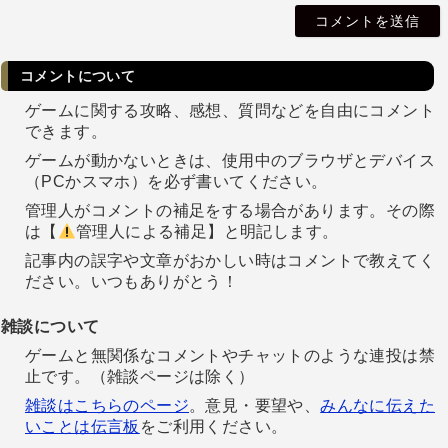
i
l
コメントについて
ゲームに関する攻略、感想、質問などを自由にコメント
できます。
ゲームが動かないときは、使用中のブラウザとデバイス
（PCかスマホ）を必ず書いてください。
管理人がコメントの補足をする場合があります。その際
は【
管理人による補足】と明記します。
記事内の誤字や文章がおかしい時はコメントで教えてく
ださい。いつもありがとう！
雑談について
ゲームと無関係なコメントやチャットのような連投は禁
止です。（雑談ページは除く）
雑談はこちらのページ
。意見・要望や、
みんなに伝えた
いことは伝言板
をご利用ください。