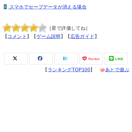
スマホでセーブデータが消える場合
［星で評価してね］
【
コメント
】【
ゲーム説明
】【
広告ガイド
】
Pocket
LINE
【
ランキングTOP100
】
あとで遊ぶ