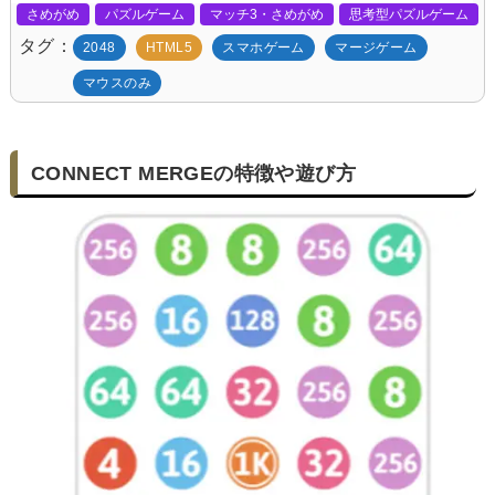
さめがめ
パズルゲーム
マッチ3・さめがめ
思考型パズルゲーム
タグ
2048
HTML5
スマホゲーム
マージゲーム
マウスのみ
CONNECT MERGEの特徴や遊び方