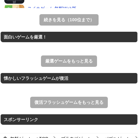
スイカゲーム 無料Web版
スイカゲームをスクラッチで再現した無料Web版。
続きを見る（100位まで）
ホールio
面白いゲームを厳選！
ホールを巨大に育成する落とし穴ゲーム。
Mahjong Time
制限時間内のクリアとハイスコアを目指す上海ゲーム。
厳選ゲームをもっと見る
懐かしいフラッシュゲームが復活
復活フラッシュゲームをもっと見る
スポンサーリンク