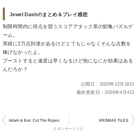
Jewel Dashのまとめ＆プレイ感想
制限時間内に得点を競うスコアアタック系の鮫亀パズルゲ
ーム。
実績に2万点到達があるけどとてもじゃなくそんな点数を
稼げなかったよ。
ブーストすると速度は早くなるけど他になにか効果はある
んだろか？
公開日：
2020年12月16日
最終更新日：
2026年4月4日
投
Adam & Eve: Cut The Ropes
KRISMAS TILES
稿
スポンサーリンク