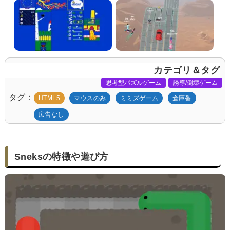
カテゴリ＆タグ
思考型パズルゲーム
誘導/倒壊ゲーム
タグ
HTML5
マウスのみ
ミミズゲーム
倉庫番
広告なし
Sneksの特徴や遊び方