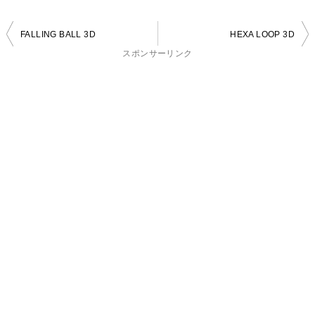
投
FALLING BALL 3D
HEXA LOOP 3D
稿
スポンサーリンク
ナ
ビ
ゲ
ー
シ
ョ
ン