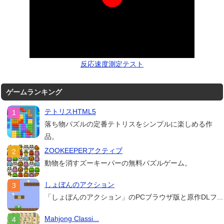
反応速度測定テスト
ゲームランキング
テトリスHTML5
落ち物パズルの定番テトリスをシンプルに楽しめる作
品。
ZOOKEEPERアクティブ
動物を消すズーキーパーの無料パズルゲーム。
しょぼんのアクション
「しょぼんのアクション」のPCブラウザ版と原作DLフ...
Mahjong Classi...