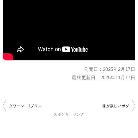
公開日：
2025年2月17日
最終更新日：
2025年11月17日
投
タワー vs ゴブリン
像が欲しいポダ
稿
スポンサーリンク
ナ
ビ