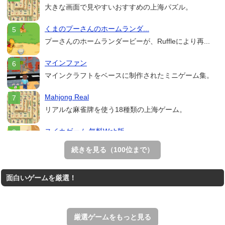
大きな画面で見やすいおすすめの上海パズル。
くまのプーさんのホームランダ...
プーさんのホームランダービーが、Ruffleにより再...
マインファン
マインクラフトをベースに制作されたミニゲーム集。
Mahjong Real
リアルな麻雀牌を使う18種類の上海ゲーム。
スイカゲーム 無料Web版
スイカゲームをスクラッチで再現した無料Web版。
続きを見る（100位まで）
THE MERGEST KI...
面白いゲームを厳選！
王国を構築していく放置系のシミュレーションゲーム。
アローアウト
すべての矢印を画面外へ導くパズルゲーム。
厳選ゲームをもっと見る