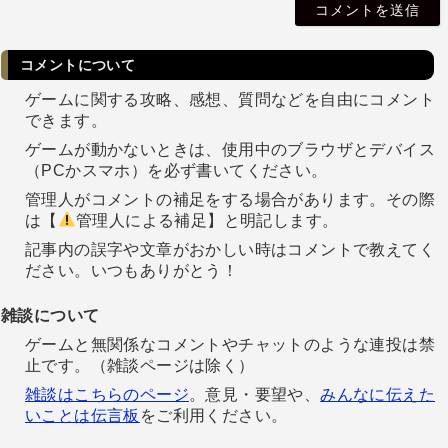
l
コメントについて
ゲームに関する攻略、感想、質問などを自由にコメント
できます。
ゲームが動かないときは、使用中のブラウザとデバイス
（PCかスマホ）を必ず書いてください。
管理人がコメントの補足をする場合があります。その際
は【
管理人による補足】と明記します。
記事内の誤字や文章がおかしい時はコメントで教えてく
ださい。いつもありがとう！
雑談について
ゲームと無関係なコメントやチャットのような連投は禁
止です。（雑談ページは除く）
雑談はこちらのページ
。意見・要望や、
みんなに伝えた
いことは伝言板
をご利用ください。