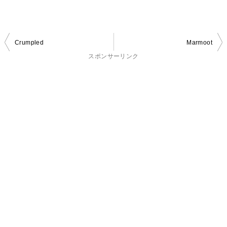
投
Crumpled
Marmoot
稿
スポンサーリンク
ナ
ビ
ゲ
ー
シ
ョ
ン