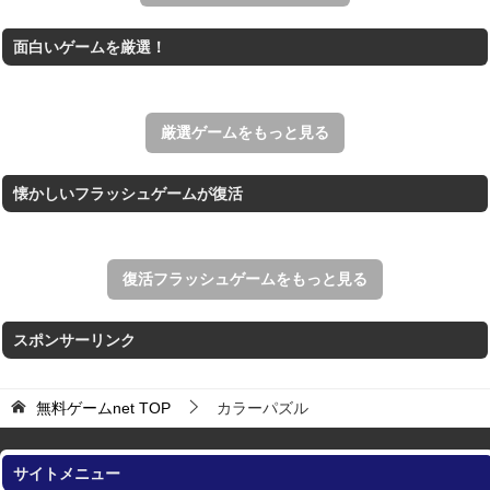
Mahjong Real
面白いゲームを厳選！
リアルな麻雀牌を使う18種類の上海ゲーム。
アローアウト
すべての矢印を画面外へ導くパズルゲーム。
厳選ゲームをもっと見る
懐かしいフラッシュゲームが復活
復活フラッシュゲームをもっと見る
スポンサーリンク
無料ゲームnet
TOP
カラーパズル
サイトメニュー