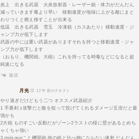
炎上 出きる武器 火炎放射器・レーザー銃・体力がだんだん
減っていきます毒より早い 移動速度が地味に上がる敵にまと
わりつくと燃え移すことが出来る
低温 出きる武器 雪玉 冷凍銃（カスあたり）移動速度・ジ
ャンプ力が低下します
武器の中には重い武器がありますそれを持つと移動速度・ジャ
ンプ力が低下します
（おもり、機関砲、大砲）これを持ってる時毒などになると超
鈍速になる
返信
月光
12 年 前のテキスト
やり過ぎだけどもう二つ オススメ武器紹介
1 手裏剣 z攻撃だと敵を狙って投げてくれるダメージ五倍だと最
強かも
2大砲 ものすごい反動だがゾーン2ラストの様に壁があるとめち
ゃくちゃ強い
3 mini gunこと機関砲 他の銃と比べ物にならない連射 だんだん