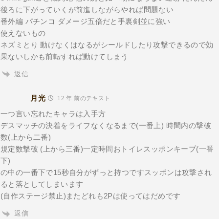
後ろに下がっていくが前進しながらやれば問題ない
番外編 パチンコ ダメージ五倍だと手裏剣並に強い
使えないもの
ネズミとり 動けなくはなるがシールドしたり攻撃できるので効
果ないしかも前転すれば動けてしまう
返信
月光
12 年 前のテキスト
一つ言い忘れたキャラは入手方
デスマッチの決着をライフなくなるまで(一番上) 時間内の撃破
数(上から二番)
規定数撃破 (上から三番)一定時間おトイレスッポンキープ(一番
下)
の中の一番下で15秒自分がずっと持つですスッポンは攻撃され
ると落としてしまいます
(自作ステージ禁止)またどれも2Pは使ってはだめです
返信