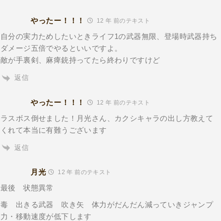
やったー！！！
12 年 前のテキスト
自分の実力ためしたいときライフ1の武器無限、登場時武器持ち
ダメージ五倍でやるといいですよ。
敵が手裏剣、麻痺銃持ってたら終わりですけど
返信
やったー！！！
12 年 前のテキスト
ラスボス倒せました！月光さん、カクシキャラの出し方教えて
くれて本当に有難うございます
返信
月光
12 年 前のテキスト
最後 状態異常
毒 出きる武器 吹き矢 体力がだんだん減っていきジャンプ
力・移動速度が低下します