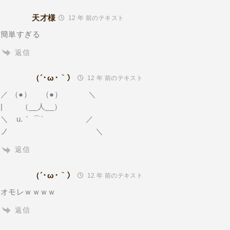
天才様
12 年 前のテキスト
簡単すぎる
返信
（´･ω･｀）
12 年 前のテキスト
／ （●） （●） ＼
| （__人__）
＼ u.｀ ⌒´ ／
ノ ＼
返信
（´･ω･｀）
12 年 前のテキスト
オモレｗｗｗｗ
返信