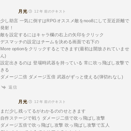
月光
12 年 前のテキスト
少し助言 一気に倒すはRPGオススメ敵をnoo8にして至近距離で
発射！
敵を設定するにはキャラ欄の右上の矢印をクリック
デスマッチの設定はチームを決める画面で右下の
More optionをクリックするとできます(最初は開放されていませ
ん)
設定出きるのは 登場時武器を持っている 常に吹っ飛ばし攻撃で
きる
ダメージ二倍 ダメージ五倍 武器がずっと使える(弾切れなし)
返信
月光
12 年 前のテキスト
まだ少し残ってるがわかるののせときます
自作ステージで戦う ダメージ二倍で吹っ飛ばし攻撃
ダメージ五倍で吹っ飛ばし攻撃 吹っ飛ばし攻撃で五人