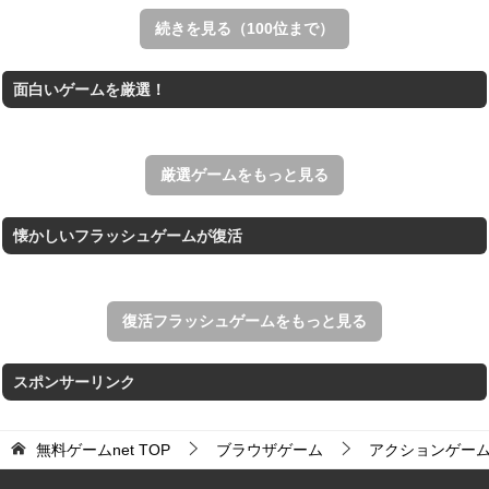
リアルな麻雀牌を使う18種類の上海ゲーム。
続きを見る（100位まで）
THE MERGEST KI...
面白いゲームを厳選！
王国を構築していく放置系のシミュレーションゲーム。
アローアウト
すべての矢印を画面外へ導くパズルゲーム。
厳選ゲームをもっと見る
懐かしいフラッシュゲームが復活
復活フラッシュゲームをもっと見る
スポンサーリンク
無料ゲームnet
TOP
ブラウザゲーム
アクションゲー