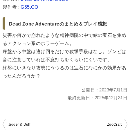
製作者 :
G55.CO
Dead Zone Adventureのまとめ＆プレイ感想
災害か何かで崩れたような精神病院の中で緑の宝石を集め
るアクション系のホラーゲーム。
序盤から中盤は逃げ回るだけで攻撃手段はなし。ゾンビは
音に注意していれば不意打ちをくらいにくいです。
終盤にいきなり攻勢にうつるのは宝石になにかの効果があ
ったんだろうか？
公開日：
2023年7月1日
最終更新日：
2025年12月31日
投
Jigger & Duff
ZooCraft