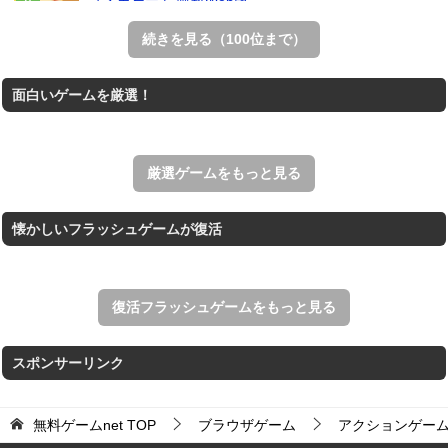
スイカゲーム 無料Web版
スイカゲームをスクラッチで再現した無料Web版。
続きを見る（100位まで）
Mahjong Real
面白いゲームを厳選！
リアルな麻雀牌を使う18種類の上海ゲーム。
アローアウト
すべての矢印を画面外へ導くパズルゲーム。
厳選ゲームをもっと見る
懐かしいフラッシュゲームが復活
復活フラッシュゲームをもっと見る
スポンサーリンク
無料ゲームnet
TOP
ブラウザゲーム
アクションゲー