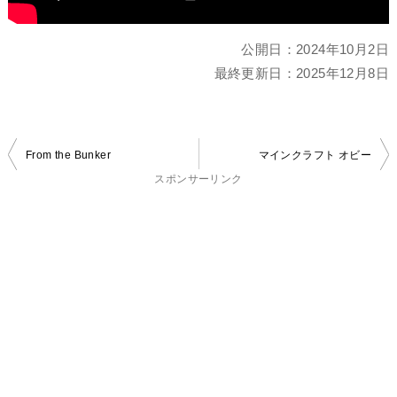
公開日：
2024年10月2日
最終更新日：
2025年12月8日
投
From the Bunker
マインクラフト オビー
稿
スポンサーリンク
ナ
ビ
ゲ
ー
シ
ョ
ン