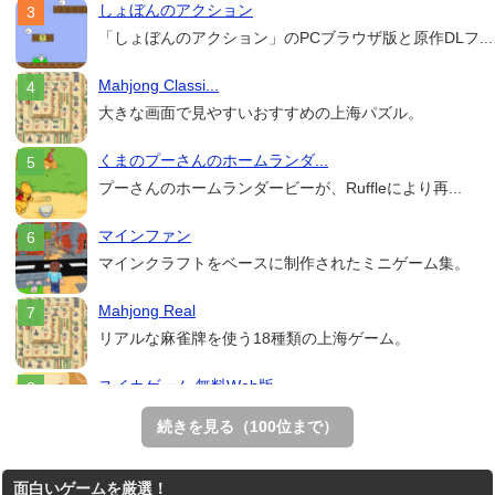
しょぼんのアクション
「しょぼんのアクション」のPCブラウザ版と原作DLフ...
Mahjong Classi...
大きな画面で見やすいおすすめの上海パズル。
くまのプーさんのホームランダ...
プーさんのホームランダービーが、Ruffleにより再...
マインファン
マインクラフトをベースに制作されたミニゲーム集。
Mahjong Real
リアルな麻雀牌を使う18種類の上海ゲーム。
スイカゲーム 無料Web版
スイカゲームをスクラッチで再現した無料Web版。
続きを見る（100位まで）
THE MERGEST KI...
面白いゲームを厳選！
王国を構築していく放置系のシミュレーションゲーム。