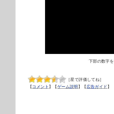
下部の数字を
［星で評価してね］
【
コメント
】【
ゲーム説明
】【
広告ガイド
】