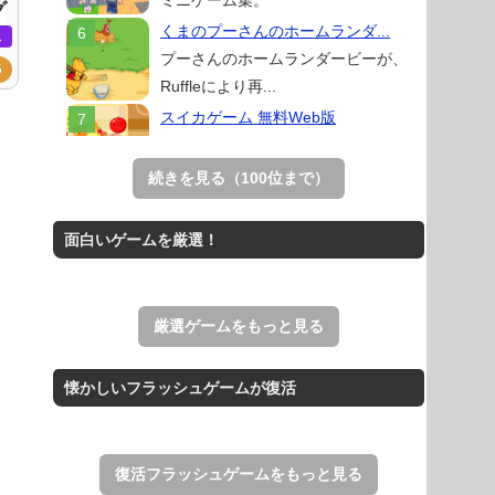
ミニゲーム集。
グ
くまのプーさんのホームランダ...
ム
プーさんのホームランダービーが、
5
Ruffleにより再...
スイカゲーム 無料Web版
スイカゲームをスクラッチで再現した
無料Web版。
続きを見る（100位まで）
Mahjong Real
リアルな麻雀牌を使う18種類の上海
面白いゲームを厳選！
ゲーム。
THE MERGEST KI...
王国を構築していく放置系のシミュレ
厳選ゲームをもっと見る
ーションゲーム。
アローアウト
懐かしいフラッシュゲームが復活
すべての矢印を画面外へ導くパズルゲ
ーム。
復活フラッシュゲームをもっと見る