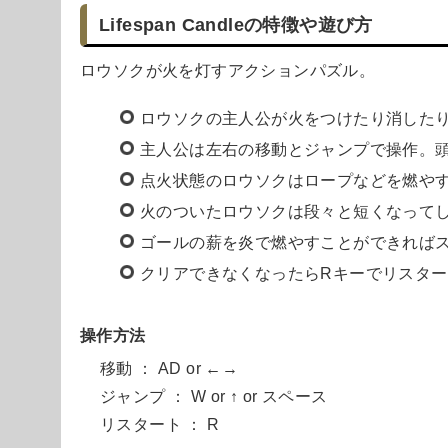
Lifespan Candleの特徴や遊び方
ロウソクが火を灯すアクションパズル。
ロウソクの主人公が火をつけたり消した
主人公は左右の移動とジャンプで操作。
点火状態のロウソクはロープなどを燃や
火のついたロウソクは段々と短くなって
ゴールの薪を炎で燃やすことができれば
クリアできなくなったらRキーでリスタ
操作方法
移動 ： AD or ←→
ジャンプ ： W or ↑ or スペース
リスタート ： R