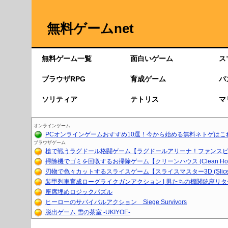
無料ゲームnet
無料ゲーム一覧
面白いゲーム
ス
ブラウザRPG
育成ゲーム
パ
ソリティア
テトリス
マ
オンラインゲーム
PCオンラインゲームおすすめ10選！今から始める無料ネトゲはこ
ブラウザゲーム
槍で戦うラグドール格闘ゲーム【ラグドールアリーナ！ファンスピア
掃除機でゴミを回収するお掃除ゲーム【クリーンハウス (Clean Ho..
刃物で色々カットするスライスゲーム【スライスマスター3D (Slice.
装甲列車育成ローグライクガンアクション | 男たちの機関銃座リ
座席埋めロジックパズル
ヒーローのサバイバルアクション Siege Survivors
脱出ゲーム 雪の茶室 -UKIYOE-