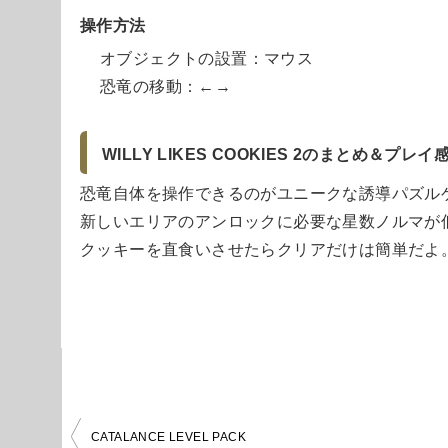
操作方法
オブジェクトの設置：マウス
恐竜の移動：←→
WILLY LIKES COOKIES 2のまとめ＆プレイ
恐竜自体を操作できるのがユニークな誘導パズル
新しいエリアのアンロックに必要な星数ノルマが
クッキーを直食いさせたらクリアだけは簡単だよ
投
CATALANCE LEVEL PACK