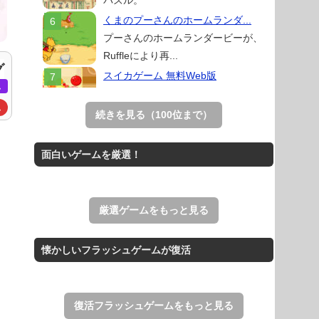
パズル。
くまのプーさんのホームランダ...
プーさんのホームランダービーが、
Ruffleにより再...
グ
スイカゲーム 無料Web版
ム
スイカゲームをスクラッチで再現した
ム
無料Web版。
続きを見る（100位まで）
アローアウト
すべての矢印を画面外へ導くパズルゲ
面白いゲームを厳選！
ーム。
ホールio
ホールを巨大に育成する落とし穴ゲー
厳選ゲームをもっと見る
ム。
THE MERGEST KI...
懐かしいフラッシュゲームが復活
王国を構築していく放置系のシミュレ
ーションゲーム。
復活フラッシュゲームをもっと見る