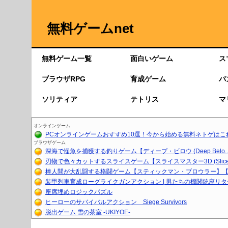
無料ゲームnet
無料ゲーム一覧
面白いゲーム
ス
ブラウザRPG
育成ゲーム
パ
ソリティア
テトリス
マ
オンラインゲーム
PCオンラインゲームおすすめ10選！今から始める無料ネトゲはこ
ブラウザゲーム
深海で怪魚を捕獲する釣りゲーム【ディープ・ビロウ (Deep Belo..
刃物で色々カットするスライスゲーム【スライスマスター3D (Slice.
棒人間が大乱闘する格闘ゲーム【スティックマン・ブロウラー】【育
装甲列車育成ローグライクガンアクション | 男たちの機関銃座リ
座席埋めロジックパズル
ヒーローのサバイバルアクション Siege Survivors
脱出ゲーム 雪の茶室 -UKIYOE-