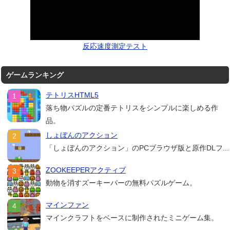
反応速度測定テスト
ゲームランキング
テトリスHTML5
落ち物パズルの定番テトリスをシンプルに楽しめる作
品。
しょぼんのアクション
「しょぼんのアクション」のPCブラウザ版と原作DLフ...
ZOOKEEPERアクティブ
動物を消すズーキーパーの無料パズルゲーム。
マインファン
マインクラフトをベースに制作されたミニゲーム集。