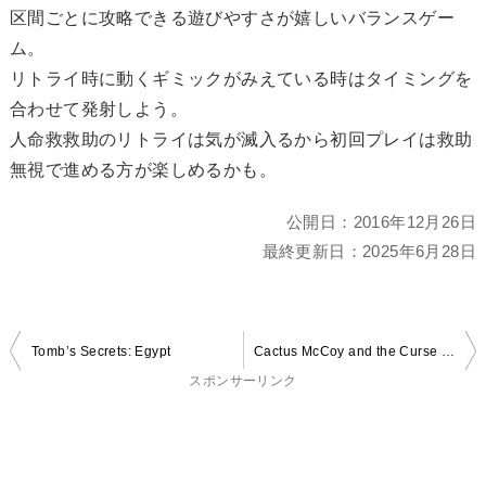
区間ごとに攻略できる遊びやすさが嬉しいバランスゲー
ム。
リトライ時に動くギミックがみえている時はタイミングを
合わせて発射しよう。
人命救救助のリトライは気が滅入るから初回プレイは救助
無視で進める方が楽しめるかも。
公開日：
2016年12月26日
最終更新日：
2025年6月28日
投
Tomb’s Secrets: Egypt
Cactus McCoy and the Curse of Thorns
稿
スポンサーリンク
ナ
ビ
ゲ