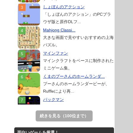
しょぼんのアクション
「しょぼんのアクション」のPCブラ
ウザ版と原作DLフ...
Mahjong Classi...
大きな画面で見やすいおすすめの上海
パズル。
マインファン
マインクラフトをベースに制作された
ミニゲーム集。
くまのプーさんのホームランダ...
プーさんのホームランダービーが、
Ruffleにより再...
パックマン
ナムコの名作ゲーム「パックマン」の
ブラウザゲーム。
続きを見る（100位まで）
スイカゲーム 無料Web版
スイカゲームをスクラッチで再現した
面白いゲームを厳選！