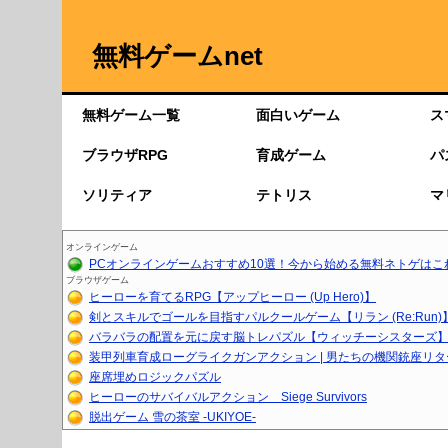
無料ゲームnet
無料ゲーム一覧
面白いゲーム
ス
ブラウザRPG
育成ゲーム
パ
ソリティア
テトリス
マ
オンラインゲーム
PCオンラインゲームおすすめ10選！今から始める無料ネトゲはこ
ブラウザゲーム
ヒーローを育てるRPG【アップヒーロー (Up Hero)】
剣とスキルでゴールを目指すパルクールゲーム【リラン (Re:Run)
バラバラの配置を元に戻す脳トレパズル【ウィッチーシスターズ】【
装甲列車育成ローグライクガンアクション | 男たちの機関銃座リ
座席埋めロジックパズル
ヒーローのサバイバルアクション Siege Survivors
脱出ゲーム 雪の茶室 -UKIYOE-