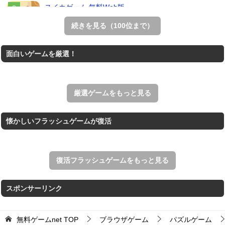
スイカゲーム 無料Web版
スイカゲームをスクラッチで再現した無料Web版。
続きを見る（100位まで）
THE MERGEST KI...
面白いゲームを厳選！
王国を構築していく放置系のシミュレーションゲーム。
アローアウト
すべての矢印を画面外へ導くパズルゲーム。
厳選ゲームをもっと見る
懐かしいフラッシュゲームが復活
復活フラッシュゲームをもっと見る
スポンサーリンク
無料ゲームnet
TOP
ブラウザゲーム
パズルゲーム