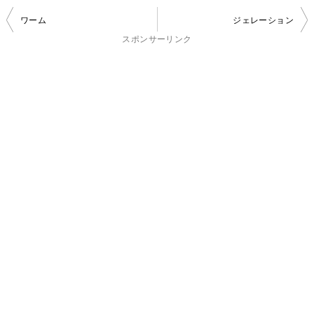
投
ワーム
ジェレーション
稿
スポンサーリンク
ナ
ビ
ゲ
ー
シ
ョ
ン