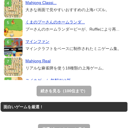
Mahjong Classi...
大きな画面で見やすいおすすめの上海パズル。
くまのプーさんのホームランダ...
プーさんのホームランダービーが、Ruffleにより再...
マインファン
マインクラフトをベースに制作されたミニゲーム集。
Mahjong Real
リアルな麻雀牌を使う18種類の上海ゲーム。
スイカゲーム 無料Web版
スイカゲームをスクラッチで再現した無料Web版。
続きを見る（100位まで）
THE MERGEST KI...
面白いゲームを厳選！
王国を構築していく放置系のシミュレーションゲーム。
アローアウト
すべての矢印を画面外へ導くパズルゲーム。