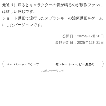
元通りに戻るとキャラクターの音が鳴るのが原作ファンに
は嬉しい感じです。
ショート動画で流行ったスプランキーの治療動画をゲーム
にしたバージョンです。
公開日：
2025年12月20日
最終更新日：
2025年12月21日
投
ベッドルームエスケープ
モンキーゴーハッピー 悪魔の猿ハンター
稿
スポンサーリンク
ナ
ビ
ゲ
ー
シ