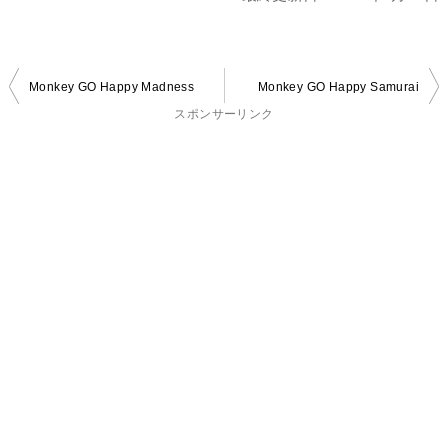
投
Monkey GO Happy Madness
Monkey GO Happy Samurai
稿
スポンサーリンク
ナ
ビ
ゲ
ー
シ
ョ
ン